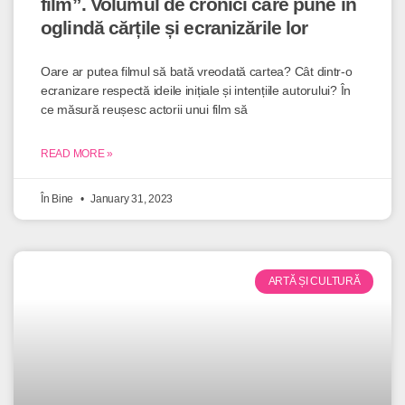
film”. Volumul de cronici care pune în
oglindă cărțile și ecranizările lor
Oare ar putea filmul să bată vreodată cartea? Cât dintr-o
ecranizare respectă ideile inițiale și intențiile autorului? În
ce măsură reușesc actorii unui film să
READ MORE »
În Bine
January 31, 2023
ARTĂ ȘI CULTURĂ