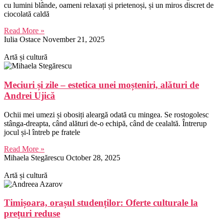
cu lumini blânde, oameni relaxați și prietenoși, și un miros discret de
ciocolată caldă
Read More »
Iulia Ostace
November 21, 2025
Artă și cultură
Meciuri și zile – estetica unei moșteniri, alături de
Andrei Ujică
Ochii mei umezi și obosiți aleargă odată cu mingea. Se rostogolesc
stânga-dreapta, când alături de-o echipă, când de cealaltă. Întrerup
jocul și-l întreb pe fratele
Read More »
Mihaela Stegărescu
October 28, 2025
Artă și cultură
Timișoara, orașul studenților: Oferte culturale la
prețuri reduse