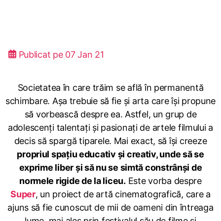
Publicat pe
07 Jan 21
Societatea în care trăim se află în permanentă
schimbare. Așa trebuie să fie și arta care își propune
să vorbească despre ea. Astfel, un grup de
adolescenți talentați și pasionați de artele filmului a
decis să spargă tiparele. Mai exact, să își creeze
propriul spațiu educativ și creativ, unde să se
exprime liber și să nu se simtă constrânși de
normele rigide de la liceu.
Este vorba despre
Super
, un proiect de artă cinematografică, care a
ajuns să fie cunoscut de mii de oameni din întreaga
lume, mai ales prin festivalul său de filme și