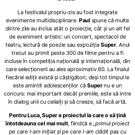
La festivalul propriu-zis au fost integrate
evenimente multidisciplinare.
Paul
spune că multe
dintre zile au inclus atât o proiecție, cât și un alt fel
de eveniment artistic: un concert, spectacol de
teatru, lectură de poezie sau expoziția
Super
. Anul
trecut au primit peste 300 de filme pentru a fi
incluse în competiția națională și internațională, din
care selecționerii au ales aproximativ 60. La finalul
fiecărei ediții există și câștigători, deși tot timpul le
este amintit adolescenților că
Super
nu e un
concurs: mai important decât premiile, este să intre
în dialog unii cu ceilalți și să creeze, să facă artă.
Pentru Luca, Super e proiectul la care o să țină
întotdeauna cel mai mult
, fiindcă e
„primul proiect
pe care l-am inițiat și pe care l-am clădit pas cu