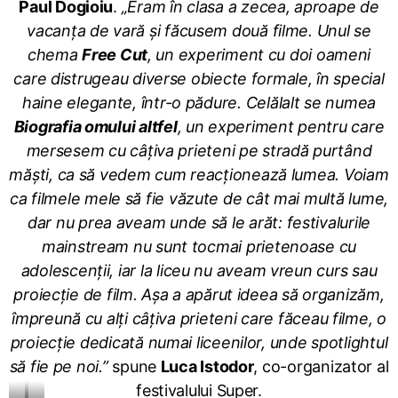
Paul Dogioiu
.
„Eram în clasa a zecea, aproape de
vacanța de vară și făcusem două filme. Unul se
chema
Free Cut
, un experiment cu doi oameni
care distrugeau diverse obiecte formale, în special
haine elegante, într-o pădure. Celălalt se numea
Biografia omului altfel
, un experiment pentru care
mersesem cu câțiva prieteni pe stradă purtând
măști, ca să vedem cum reacționează lumea. Voiam
ca filmele mele să fie văzute de cât mai multă lume,
dar nu prea aveam unde să le arăt: festivalurile
mainstream nu sunt tocmai prietenoase cu
adolescenții, iar la liceu nu aveam vreun curs sau
proiecție de film. Așa a apărut ideea să organizăm,
împreună cu alți câțiva prieteni care făceau filme, o
proiecție dedicată numai liceenilor, unde spotlightul
să fie pe noi.”
spune
Luca Istodor
, co-organizator al
festivalului Super.