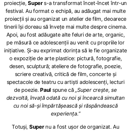
proiecție,
Super
s-a transformat încet-încet într-un
festival. Au format o echipă, au adăugat mai multe
proiecții și au organizat un atelier de film, deoarece
tinerii își doreau să învețe mai multe despre cinema.
Apoi, au fost adăugate alte feluri de arte, organic,
pe măsură ce adolescenții au venit cu propriile lor
inițiative. Și-au exprimat dorința să le fie organizate
o expoziție de arte plastice: pictură, fotografie,
desen, sculptură; ateliere de fotografie, poezie,
scriere creativă, critică de film, concerte și
spectacole de teatru cu artiști adolescenți, lecturi
de poezie.
Paul
spune că
„Super crește, se
dezvoltă, învață odată cu noi și încearcă simultan
cu noi să-și împărtășească și răspândească
experiența.”
Totuși,
Super
nu a fost ușor de organizat. Au