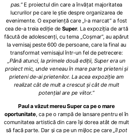
pas.”
E proiectul din care a învățat majoritatea
lucrurilor pe care le știe despre organizarea de
evenimente. O experiență care „l-a marcat” a fost
cea de-a treia ediție de
Super
. La expoziția de artă
făcută de adolescenți, cu tema „Coșmar”, au apărut
la vernisaj peste 600 de persoane, care la final au
transformat vernisajul într-un fel de petrecere:
„Până atunci, la primele două ediții, Super era un
proiect mic, unde veneau în mare parte prieteni și
prieteni de-ai prietenilor. La acea expoziție am
realizat cât de mult a crescut și cât de mult
potențial are pe viitor.”
Paul a văzut mereu Super ca pe o mare
oportunitate
, ca pe o rampă de lansare pentru el în
comunitatea artistică din care își dorea atât de mult
să facă parte. Dar și ca pe un mijloc pe care
„îl pot