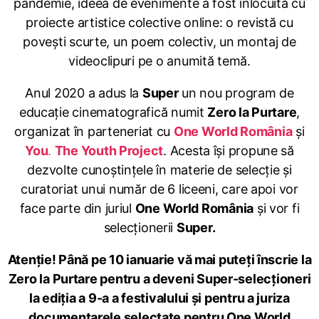
pandemie, ideea de evenimente a fost înlocuită cu
proiecte artistice colective online: o revistă cu
povești scurte, un poem colectiv, un montaj de
videoclipuri pe o anumită temă.
Anul 2020 a adus la
Super
un nou program de
educație cinematografică numit
Zero la Purtare
,
organizat în parteneriat cu
One World România
și
You
.
The Youth Project
. Acesta își propune să
dezvolte cunoștințele în materie de selecție și
curatoriat unui număr de 6 liceeni, care apoi vor
face parte din juriul
One World România
și vor fi
selecționerii
Super.
Atenție! Până pe 10 ianuarie vă mai puteți înscrie la
Zero la Purtare pentru a deveni Super-selecționeri
la ediția a 9-a a festivalului și pentru a juriza
documentarele selectate pentru One World