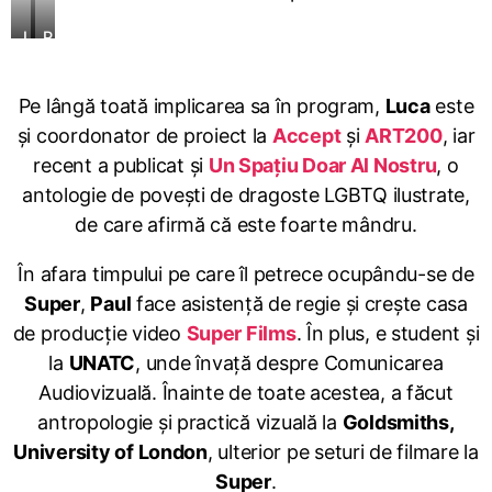
L
P
u
a
c
u
a
l
Pe lângă toată implicarea sa în program,
Luca
este
I
D
s
o
și coordonator de proiect la
Accept
și
ART200
, iar
t
g
recent a publicat și
Un Spațiu Doar Al Nostru
, o
o
i
d
o
antologie de povești de dragoste LGBTQ ilustrate,
o
i
de care afirmă că este foarte mândru.
r
u
În afara timpului pe care îl petrece ocupându-se de
Super
,
Paul
face asistență de regie și crește casa
de producție video
Super Films
. În plus, e student și
la
UNATC
, unde învață despre Comunicarea
Audiovizuală. Înainte de toate acestea, a făcut
antropologie și practică vizuală la
Goldsmiths,
University of London
, ulterior pe seturi de filmare la
Super
.