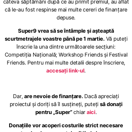
câteva săptămâni după ce au primit premiul, au aflat
că le-au fost respinse mai multe cereri de finanțare
depuse.
Super9
vrea să se întâmple și așteaptă
scurtmetrajele voastre până pe 1 martie.
Vă puteți
înscrie la una dintre următoarele secțiuni:
Competiția Națională; Workshop Friends și Festival
Friends. Pentru mai multe detalii despre înscriere,
accesați link-ul
.
Dar,
are nevoie de finanțare.
Dacă apreciați
proiectul și doriți să îl susțineți, puteți
să donați
pentru „Super”
chiar
aici
.
Donațiile vor acoperi costurile strict necesare