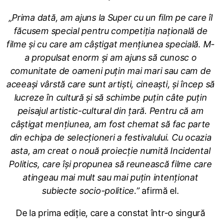
„Prima dată, am ajuns la Super cu un film pe care îl
făcusem special pentru competiția națională de
filme și cu care am câștigat mențiunea specială. M-
a propulsat enorm și am ajuns să cunosc o
comunitate de oameni puțin mai mari sau cam de
aceeași vârstă care sunt artiști, cineaști, și încep să
lucreze în cultură și să schimbe puțin câte puțin
peisajul artistic-cultural din țară. Pentru că am
câștigat mențiunea, am fost chemat să fac parte
din echipa de selecționeri a festivalului. Cu ocazia
asta, am creat o nouă proiecție numită Incidental
Politics, care își propunea să reunească filme care
atingeau mai mult sau mai puțin intenționat
subiecte socio-politice.”
afirmă el.
De la prima ediție, care a constat într-o singură