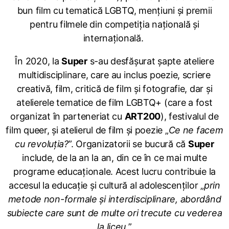
bun film cu tematică LGBTQ, mențiuni și premii
pentru filmele din competiția națională și
internațională.
În 2020, la
Super
s-au desfășurat șapte ateliere
multidisciplinare, care au inclus poezie, scriere
creativă, film, critică de film și fotografie, dar și
atelierele tematice de film LGBTQ+ (care a fost
organizat în parteneriat cu
ART200
), festivalul de
film queer, și atelierul de film și poezie „
Ce ne facem
cu revoluția?
”. Organizatorii se bucură că
Super
include, de la an la an, din ce în ce mai multe
programe educaționale. Acest lucru contribuie la
accesul la educație și cultură al adolescenților „
prin
metode non-formale și interdisciplinare, abordând
subiecte care sunt de multe ori trecute cu vederea
la liceu.
”