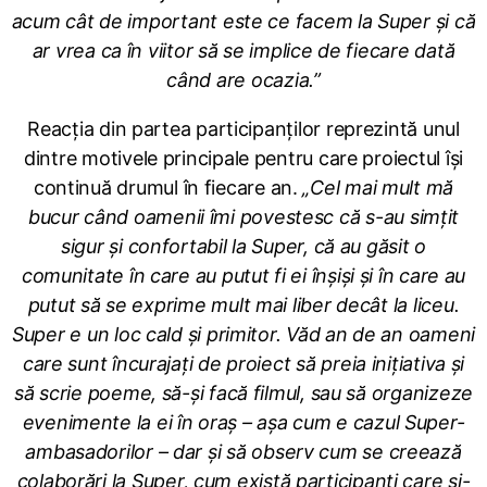
acum cât de important este ce facem la Super și că
ar vrea ca în viitor să se implice de fiecare dată
când are ocazia.”
Reacția din partea participanților reprezintă unul
dintre motivele principale pentru care proiectul își
continuă drumul în fiecare an.
„Cel mai mult mă
bucur când oamenii îmi povestesc că s-au simțit
sigur și confortabil la Super, că au găsit o
comunitate în care au putut fi ei înșiși și în care au
putut să se exprime mult mai liber decât la liceu.
Super e un loc cald și primitor. Văd an de an oameni
care sunt încurajați de proiect să preia inițiativa și
să scrie poeme, să-și facă filmul, sau să organizeze
evenimente la ei în oraș – așa cum e cazul Super-
ambasadorilor – dar și să observ cum se creează
colaborări la Super, cum există participanți care și-