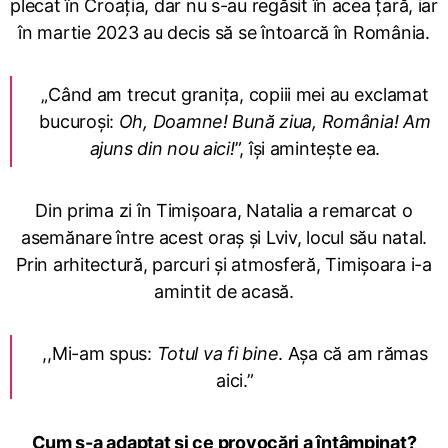
plecat în Croația, dar nu s-au regăsit în acea țară, iar
în martie 2023 au decis să se întoarcă în România.
„Când am trecut granița, copiii mei au exclamat
bucuroși:
Oh, Doamne! Bună ziua, România! Am
ajuns din nou aici!
”, își amintește ea.
Din prima zi în Timișoara, Natalia a remarcat o
asemănare între acest oraș și Lviv, locul său natal.
Prin arhitectură, parcuri și atmosferă, Timișoara i-a
amintit de acasă.
,,Mi-am spus:
Totul va fi bine
. Așa că am rămas
aici.”
Cum s-a adaptat și ce provocări a întâmpinat?