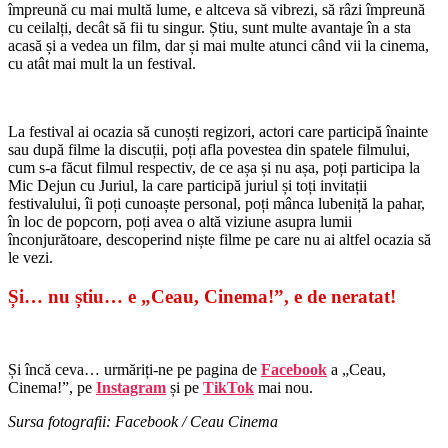
împreună cu mai multă lume, e altceva să vibrezi, să râzi împreună
cu ceilalți, decât să fii tu singur. Știu, sunt multe avantaje în a sta
acasă și a vedea un film, dar și mai multe atunci când vii la cinema,
cu atât mai mult la un festival.
La festival ai ocazia să cunoști regizori, actori care participă înainte
sau după filme la discuții, poți afla povestea din spatele filmului,
cum s-a făcut filmul respectiv, de ce așa și nu așa, poți participa la
Mic Dejun cu Juriul, la care participă juriul și toți invitații
festivalului, îi poți cunoaște personal, poți mânca lubeniță la pahar,
în loc de popcorn, poți avea o altă viziune asupra lumii
înconjurătoare, descoperind niște filme pe care nu ai altfel ocazia să
le vezi.
Și… nu știu… e „Ceau, Cinema!”, e de neratat!
Și încă ceva… urmăriți-ne pe pagina de
Facebook
a „Ceau,
Cinema!”, pe
Instagram
și pe
TikTok
mai nou.
Sursa fotografii: Facebook / Ceau Cinema