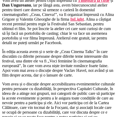
Vom avea un atelier pentru copii împreună cu
Timișoara la cutie
și
Dan Ungureanu
, iar pe lângă asta, avem binecunoscutul atelier
pentru tineri care doresc să urmeze o carieră în domeniul
cinematografiei: „Ceau, Cineva!”, va fi organizat împreună cu Alina
Grigore și Valentin Gheorghe de la firma
InLight
. Alina a câștigat
recent premiul pentru regie la Festivalul San Sebastian, pentru
ultimul ei film. Se pot înscrie la atelier cei care sunt curioși de cum
să își facă un portofoliu de casting; chiar le va face un asemenea
portofoliu și vor filma împreună. Atelierul este gratuit, iar pentru
detalii ne puteți urmări pe Facebook.
În ediția aceasta avem și o serie de „Ceau Cinema Talks” în care
discutăm cu diferite persoane despre diferite teme interesante din
festival, una dintre ele va fi „Voci feminine în cinematografia
europeană”, în care vom avea niște invitate românce foarte faine.
Apoi vom mai avea o discuție despre Vaclav Havel, noi având și un
film despre acesta, dar și o lansare de carte.
Vom avea și o discuție despre accesibilizarea evenimentelor culturale
pentru persoane cu dizabilități, în perspectiva Capitalei Culturale, în
ideea de a atinge noi grupuri, noi categorii de public care să participe
la aceste evenimente și pentru a le asigura toate condițiile de care au
nevoie pentru a participa și ele. Aici vor participa cei de la Cartea
Călătoare, care vin tocmai de la Focșani, dar și asociații locale care
se ocupă de persoane cu dizabilități, care vor discuta despre ce e
nevoie și ce se poate face pentru a putea participa și cei cu