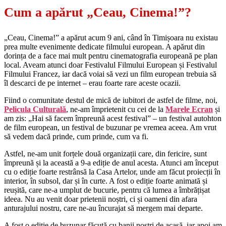
Cum a apărut „Ceau, Cinema!”?
„Ceau, Cinema!” a apărut acum 9 ani, când în Timișoara nu existau
prea multe evenimente dedicate filmului european. A apărut din
dorința de a face mai mult pentru cinematografia europeană pe plan
local. Aveam atunci doar Festivalul Filmului European și Festivalul
Filmului Francez, iar dacă voiai să vezi un film european trebuia să
îl descarci de pe internet – erau foarte rare aceste ocazii.
Fiind o comunitate destul de mică de iubitori de astfel de filme, noi,
Pelicula Culturală
, ne-am împrietenit cu cei de la
Marele Ecran
și
am zis: „Hai să facem împreună acest festival” – un festival autohton
de film european, un festival de buzunar pe vremea aceea. Am vrut
să vedem dacă prinde, cum prinde, cum va fi.
Astfel, ne-am unit forțele două organizații care, din fericire, sunt
împreună și la această a 9-a ediție de anul acesta. Atunci am început
cu o ediție foarte restrânsă la Casa Artelor, unde am făcut proiecții în
interior, în subsol, dar și în curte. A fost o ediție foarte animată și
reușită, care ne-a umplut de bucurie, pentru că lumea a îmbrățișat
ideea. Nu au venit doar prietenii noștri, ci și oameni din afara
anturajului nostru, care ne-au încurajat să mergem mai departe.
A fost o ediție de buzunar făcută cu banii noștri de acasă, iar apoi am