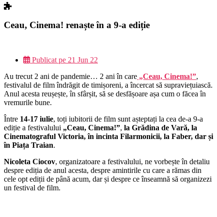
Ceau, Cinema! renaște în a 9-a ediție
Publicat pe
21 Jun 22
Au trecut 2 ani de pandemie… 2 ani în care
„Ceau, Cinema!”
,
festivalul de film îndrăgit de timișoreni, a încercat să supraviețuiască.
Anul acesta reușește, în sfârșit, să se desfășoare așa cum o făcea în
vremurile bune.
Între
14-17 iulie
, toți iubitorii de film sunt așteptați la cea de-a 9-a
ediție a festivalului
„Ceau, Cinema!”
,
la Grădina de Vară, la
Cinematograful Victoria, în incinta Filarmonicii, la Faber, dar și
în Piața Traian
.
Nicoleta Ciocov
, organizatoare a festivalului, ne vorbește în detaliu
despre ediția de anul acesta, despre amintirile cu care a rămas din
cele opt ediții de până acum, dar și despre ce înseamnă să organizezi
un festival de film.