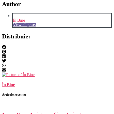
Author
În Bine
View all posts
Distribuie:
În Bine
Articole recente: