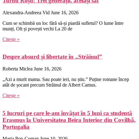
Turnu Roșu: Trei generații, același sat
Alexandra-Andreea Vid
June 16, 2026
Cum se schimbă un loc fără să-și piardă sufletul? O lume între
munți, Olt și povești vechi La 20 de
Citește »
Despre absurd și libertate în „Străinul”
Roberta Miclea
June 16, 2026
„Azi a murit mama. Sau poate ieri, nu știu.” Puține romane încep
atât de șocant precum Străinul de Albert Camus.
Citește »
5 lucruri pe care le-am învățat în 5 luni ca studentă
Erasmus la Universitatea Beira Interior din Covilhã,
Portugalia
Maria Pop-Coman
June 10, 2026