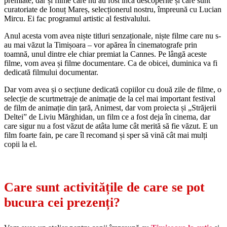
premiate, dar și filme care nu au fost încă descoperite și care sunt
curatoriate de Ionuț Mareș, selecționerul nostru, împreună cu Lucian
Mircu. Ei fac programul artistic al festivalului.
Anul acesta vom avea niște titluri senzaționale, niște filme care nu s-
au mai văzut la Timișoara – vor apărea în cinematografe prin
toamnă, unul dintre ele chiar premiat la Cannes. Pe lângă aceste
filme, vom avea și filme documentare. Ca de obicei, duminica va fi
dedicată filmului documentar.
Dar vom avea și o secțiune dedicată copiilor cu două zile de filme, o
selecție de scurtmetraje de animație de la cel mai important festival
de film de animație din țară, Animest, dar vom proiecta și „Străjerii
Deltei” de Liviu Mărghidan, un film ce a fost deja în cinema, dar
care sigur nu a fost văzut de atâta lume cât merită să fie văzut. E un
film foarte fain, pe care îl recomand și sper să vină cât mai mulți
copii la el.
Care sunt activitățile de care se pot
bucura cei prezenți?