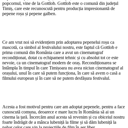
popcornul, vine de la Gottlob. Gottlob este o comună din județul
Timiș, care este recunoscută pentru producția impresionantă de
pepene roșu și pepene galben.
Ce am vrut noi să evidențiem prin adoptarea pepenelui roșu ca
mascotă, ca simbol al festivalului nostru, este faptul că Gottlob e
prima comună din România care a avut un cinematograf
recondiționat, dotat cu echipament tehnic și cu absolut tot ce este
nevoie, ca un cinematograf modern de oraș. Recondiționarea se
întâmpla în timpul în care Timișoara nu avea niciun cinematograf al
orașului, unul în care să putem funcționa, în care să avem o casă a
filmului european și în care să ne putem desfășura festivalul.
Acesta a fost motivul pentru care am adoptat pepenele, pentru a face
cunoscută comuna, deoarece e mare lucru în România să ai un
cinema la țară. Încercăm anul acesta să revenim și cu obiceiul nostru
foarte îndrăgit de a mânca lubeniță la filme și să dăm lubeniță la
pahar celor care vin la proiecțiile de film în aer liber.