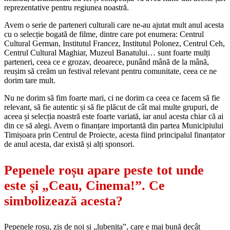
reprezentative pentru regiunea noastră.
Avem o serie de parteneri culturali care ne-au ajutat mult anul acesta
cu o selecție bogată de filme, dintre care pot enumera: Centrul
Cultural German, Institutul Francez, Institutul Polonez, Centrul Ceh,
Centrul Cultural Maghiar, Muzeul Banatului… sunt foarte mulți
parteneri, ceea ce e grozav, deoarece, punând mână de la mână,
reușim să creăm un festival relevant pentru comunitate, ceea ce ne
dorim tare mult.
Nu ne dorim să fim foarte mari, ci ne dorim ca ceea ce facem să fie
relevant, să fie autentic și să fie plăcut de cât mai multe grupuri, de
aceea și selecția noastră este foarte variată, iar anul acesta chiar că ai
din ce să alegi. Avem o finanțare importantă din partea Municipiului
Timișoara prin Centrul de Proiecte, acesta fiind principalul finanțator
de anul acesta, dar există și alți sponsori.
Pepenele roșu apare peste tot unde
este și „Ceau, Cinema!”. Ce
simbolizează acesta?
Pepenele roșu, zis de noi și „lubenița”, care e mai bună decât