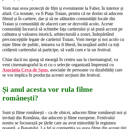
Vom mai avea proiecții de film și evenimente la Faber, în interior și
afară. Ca noutate, va fi Piața Traian, pentru că ne dorim să aducem
filmul și în cartiere, dar și să ne alăturăm comunității locale din
Traian și comunității de afaceri care se dezvoltă acolo. Aceste
comunități încearcă să schimbe fața cartierului și să pună accent pe
calitatea și valoarea istorică, arhitecturală a zonei, îndepărtând
preconcepțiile legate de cartierul Traian. Vom merge și noi acolo cu
niște filme de public, intrarea va fi liberă, încurajând astfel ca toți
cetățenii cartierului să participe, să vadă cum e la un festival.
Chiar dacă nu ajung să meargă în centru sau la cinematograf, va
veni cinematograful la ei cu o selecție organizată împreună cu
Asociația Ceva de Spus
, asociație de persoane cu dizabilități care
se vor implica în producția acestei secțiuni din festival.
Și anul acesta vor rula filme
românești?
Sunt și filme românești – ca de obicei, aducem filme românești noi și
invitați din România, dar aducem și filme europene. Festivalul
nostru se focusează pe țările care au avut minorități în regiunea
noastră, a Banatului. La fel și competiția va avea filme din aceste țări