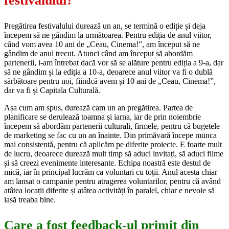
festivalului?
Pregătirea festivalului durează un an, se termină o ediție și deja
începem să ne gândim la următoarea. Pentru ediția de anul viitor,
când vom avea 10 ani de „Ceau, Cinema!”, am început să ne
gândim de anul trecut. Atunci când am început să abordăm
partenerii, i-am întrebat dacă vor să se alăture pentru ediția a 9-a, dar
să ne gândim și la ediția a 10-a, deoarece anul viitor va fi o dublă
sărbătoare pentru noi, fiindcă avem și 10 ani de „Ceau, Cinema!”,
dar va fi și Capitala Culturală.
Așa cum am spus, durează cam un an pregătirea. Partea de
planificare se derulează toamna și iarna, iar de prin noiembrie
începem să abordăm partenerii culturali, firmele, pentru că bugetele
de marketing se fac cu un an înainte. Din primăvară începe munca
mai consistentă, pentru că aplicăm pe diferite proiecte. E foarte mult
de lucru, deoarece durează mult timp să aduci invitați, să aduci filme
și să creezi evenimente interesante. Echipa noastră este destul de
mică, iar în principal lucrăm ca voluntari cu toții. Anul acesta chiar
am lansat o campanie pentru atragerea voluntarilor, pentru că având
atâtea locații diferite și atâtea activități în paralel, chiar e nevoie să
iasă treaba bine.
Care a fost feedback-ul primit din