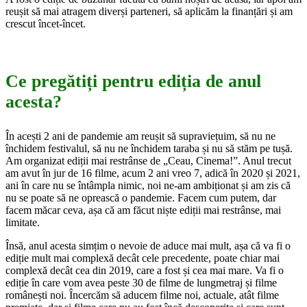
reușit să mai atragem diverși parteneri, să aplicăm la finanțări și am
crescut încet-încet.
Ce pregătiți pentru ediția de anul
acesta?
În acești 2 ani de pandemie am reușit să supraviețuim, să nu ne
închidem festivalul, să nu ne închidem taraba și nu să stăm pe tușă.
Am organizat ediții mai restrânse de „Ceau, Cinema!”. Anul trecut
am avut în jur de 16 filme, acum 2 ani vreo 7, adică în 2020 și 2021,
ani în care nu se întâmpla nimic, noi ne-am ambiționat și am zis că
nu se poate să ne oprească o pandemie. Facem cum putem, dar
facem măcar ceva, așa că am făcut niște ediții mai restrânse, mai
limitate.
Însă, anul acesta simțim o nevoie de aduce mai mult, așa că va fi o
ediție mult mai complexă decât cele precedente, poate chiar mai
complexă decât cea din 2019, care a fost și cea mai mare. Va fi o
ediție în care vom avea peste 30 de filme de lungmetraj și filme
românești noi. Încercăm să aducem filme noi, actuale, atât filme