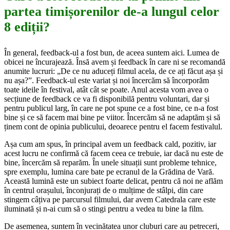
partea timișorenilor de-a lungul celor
8 ediții?
În general, feedback-ul a fost bun, de aceea suntem aici. Lumea de
obicei ne încurajează. Însă avem și feedback în care ni se recomandă
anumite lucruri: „De ce nu aduceți filmul acela, de ce ați făcut așa și
nu așa?”. Feedback-ul este variat și noi încercăm să încorporăm
toate ideile în festival, atât cât se poate. Anul acesta vom avea o
secțiune de feedback ce va fi disponibilă pentru voluntari, dar și
pentru publicul larg, în care ne pot spune ce a fost bine, ce n-a fost
bine și ce să facem mai bine pe viitor. Încercăm să ne adaptăm și să
ținem cont de opinia publicului, deoarece pentru el facem festivalul.
Așa cum am spus, în principal avem un feedback cald, pozitiv, iar
acest lucru ne confirmă că facem ceea ce trebuie, iar dacă nu este de
bine, încercăm să reparăm. În unele situații sunt probleme tehnice,
spre exemplu, lumina care bate pe ecranul de la Grădina de Vară.
Această lumină este un subiect foarte delicat, pentru că noi ne aflăm
în centrul orașului, înconjurați de o mulțime de stâlpi, din care
stingem câțiva pe parcursul filmului, dar avem Catedrala care este
iluminată și n-ai cum să o stingi pentru a vedea tu bine la film.
De asemenea, suntem în vecinătatea unor cluburi care au petreceri,