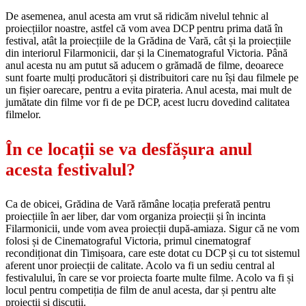
De asemenea, anul acesta am vrut să ridicăm nivelul tehnic al
proiecțiilor noastre, astfel că vom avea DCP pentru prima dată în
festival, atât la proiecțiile de la Grădina de Vară, cât și la proiecțiile
din interiorul Filarmonicii, dar și la Cinematograful Victoria. Până
anul acesta nu am putut să aducem o grămadă de filme, deoarece
sunt foarte mulți producători și distribuitori care nu își dau filmele pe
un fișier oarecare, pentru a evita pirateria. Anul acesta, mai mult de
jumătate din filme vor fi de pe DCP, acest lucru dovedind calitatea
filmelor.
În ce locații se va desfășura anul
acesta festivalul?
Ca de obicei, Grădina de Vară rămâne locația preferată pentru
proiecțiile în aer liber, dar vom organiza proiecții și în incinta
Filarmonicii, unde vom avea proiecții după-amiaza. Sigur că ne vom
folosi și de Cinematograful Victoria, primul cinematograf
recondiționat din Timișoara, care este dotat cu DCP și cu tot sistemul
aferent unor proiecții de calitate. Acolo va fi un sediu central al
festivalului, în care se vor proiecta foarte multe filme. Acolo va fi și
locul pentru competiția de film de anul acesta, dar și pentru alte
proiecții și discuții.