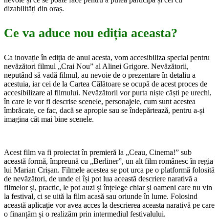
dizabilități din oraș.
Ce va aduce nou ediția aceasta?
Ca inovație în ediția de anul acesta, vom accesibiliza special pentru
nevăzători filmul „Crai Nou” al Alinei Grigore. Nevăzătorii,
neputând să vadă filmul, au nevoie de o prezentare în detaliu a
acestuia, iar cei de la Cartea Călătoare se ocupă de acest proces de
accesibilizare al filmului. Nevăzătorii vor purta niște căști pe urechi,
în care le vor fi descrise scenele, personajele, cum sunt acestea
îmbrăcate, ce fac, dacă se apropie sau se îndepărtează, pentru a-și
imagina cât mai bine scenele.
Acest film va fi proiectat în premieră la „Ceau, Cinema!” sub
această formă, împreună cu „Berliner”, un alt film românesc în regia
lui Marian Crișan. Filmele acestea se pot urca pe o platformă folosită
de nevăzători, de unde ei își pot lua această descriere narativă a
filmelor și, practic, le pot auzi și înțelege chiar și oameni care nu vin
la festival, ci se uită la film acasă sau oriunde în lume. Folosind
această aplicație vor avea acces la descrierea aceasta narativă pe care
o finanțăm și o realizăm prin intermediul festivalului.