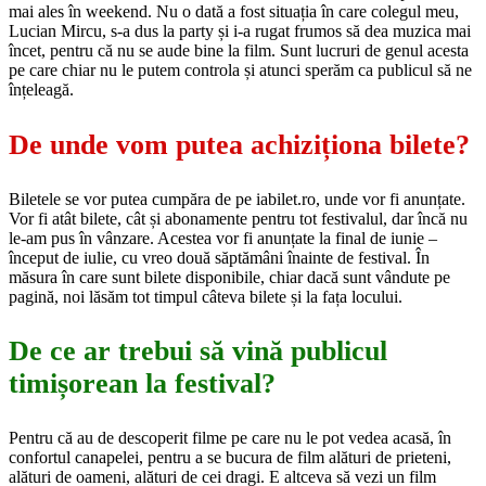
mai ales în weekend. Nu o dată a fost situația în care colegul meu,
Lucian Mircu, s-a dus la party și i-a rugat frumos să dea muzica mai
încet, pentru că nu se aude bine la film. Sunt lucruri de genul acesta
pe care chiar nu le putem controla și atunci sperăm ca publicul să ne
înțeleagă.
De unde vom putea achiziționa bilete?
Biletele se vor putea cumpăra de pe iabilet.ro, unde vor fi anunțate.
Vor fi atât bilete, cât și abonamente pentru tot festivalul, dar încă nu
le-am pus în vânzare. Acestea vor fi anunțate la final de iunie –
început de iulie, cu vreo două săptămâni înainte de festival. În
măsura în care sunt bilete disponibile, chiar dacă sunt vândute pe
pagină, noi lăsăm tot timpul câteva bilete și la fața locului.
De ce ar trebui să vină publicul
timișorean la festival?
Pentru că au de descoperit filme pe care nu le pot vedea acasă, în
confortul canapelei, pentru a se bucura de film alături de prieteni,
alături de oameni, alături de cei dragi. E altceva să vezi un film