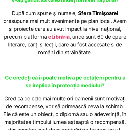
V-ați gândit să vă extindeți la nivel național?
După cum spune și numele,
Sfera Timișoarei
presupune mai mult evenimente pe plan local. Avem
și proiecte care au avut impact la nivel național,
precum platforma
eLibrăria
, unde sunt 60 de opere
literare, cărți și lecții, care au fost accesate și de
români din străinătate.
Ce credeți că îi poate motiva pe cetățeni pentru a
se implica în protecția mediului?
Cred că de cele mai multe ori oamenii sunt motivați
de recompense, vor să primească ceva la schimb.
Fie că este un obiect, o diplomă sau o adeverință, în
majoritatea timpului lumea așteaptă o recompensă,
dar acestea sunt doar motivări pe termen scurt.