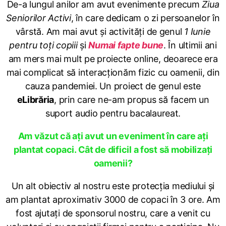
De-a lungul anilor am avut evenimente precum
Ziua
Seniorilor Activi
, în care dedicam o zi persoanelor în
vârstă. Am mai avut și activități de genul
1 Iunie
pentru toți copiii
și
Numai fapte bune
. În ultimii ani
am mers mai mult pe proiecte online, deoarece era
mai complicat să interacționăm fizic cu oamenii, din
cauza pandemiei. Un proiect de genul este
eLibrăria
, prin care ne-am propus să facem un
suport audio pentru bacalaureat.
Am văzut că ați avut un eveniment în care ați
plantat copaci. Cât de dificil a fost să mobilizați
oamenii?
Un alt obiectiv al nostru este protecția mediului și
am plantat aproximativ 3000 de copaci în 3 ore. Am
fost ajutați de sponsorul nostru, care a venit cu