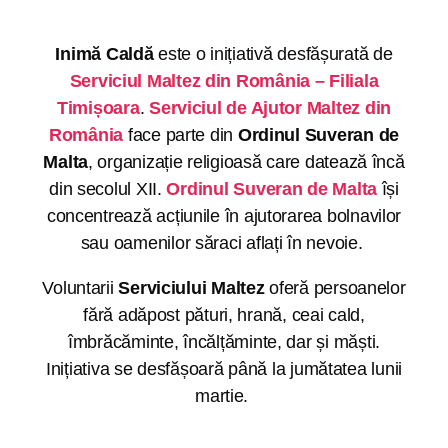
Inimă Caldă
este o inițiativă desfășurată de
Serviciul Maltez din România – Filiala
Timișoara
.
Serviciul de Ajutor Maltez din
România
face parte din
Ordinul Suveran de
Malta
, organizație religioasă care datează încă
din secolul XII.
Ordinul Suveran de Malta
își
concentrează acțiunile în ajutorarea bolnavilor
sau oamenilor săraci aflați în nevoie.
Voluntarii
Serviciului Maltez
oferă persoanelor
fără adăpost pături, hrană, ceai cald,
îmbrăcăminte, încălțăminte, dar și măști.
Inițiativa se desfășoară până la jumătatea lunii
martie.