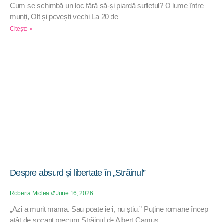
Cum se schimbă un loc fără să-și piardă sufletul? O lume între
munți, Olt și povești vechi La 20 de
Citește »
Despre absurd și libertate în „Străinul”
Roberta Miclea
June 16, 2026
„Azi a murit mama. Sau poate ieri, nu știu.” Puține romane încep
atât de șocant precum Străinul de Albert Camus.