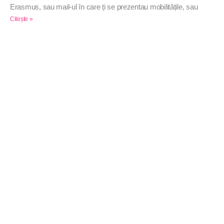
Erasmus, sau mail-ul în care ți se prezentau mobilitățile, sau
Citește »
Dincolo de schelele din ultimii 20 de ani: Marea
întoarcere a celei mai frumoase fantome din Timișoara,
Castelul Huniade
Marina-Alexandra Rotaru
June 5, 2026