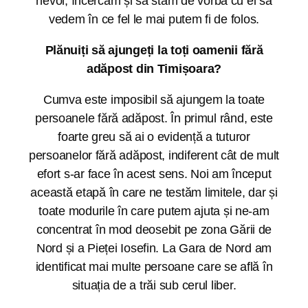
nevoi, încercăm și să stăm de vorbă cu ei să
vedem în ce fel le mai putem fi de folos.
Plănuiți să ajungeți la toți oamenii fără
adăpost din Timișoara?
Cumva este imposibil să ajungem la toate
persoanele fără adăpost. În primul rând, este
foarte greu să ai o evidență a tuturor
persoanelor fără adăpost, indiferent cât de mult
efort s-ar face în acest sens. Noi am început
această etapă în care ne testăm limitele, dar și
toate modurile în care putem ajuta și ne-am
concentrat în mod deosebit pe zona Gării de
Nord și a Pieței Iosefin. La Gara de Nord am
identificat mai multe persoane care se află în
situația de a trăi sub cerul liber.